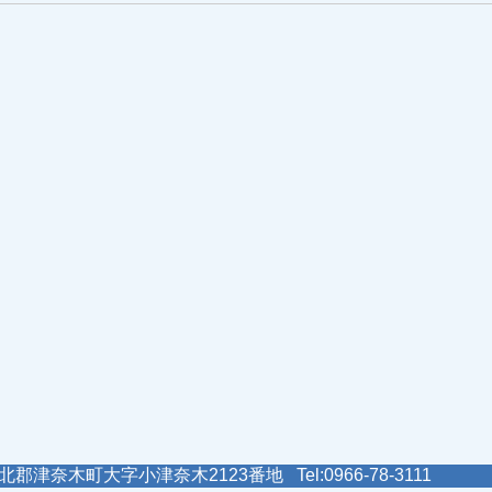
郡津奈木町大字小津奈木2123番地 Tel:0966-78-3111