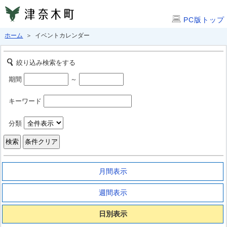
PC版トップ
ホーム
＞ イベントカレンダー
絞り込み検索をする
期間
～
キーワード
分類
月間表示
週間表示
日別表示