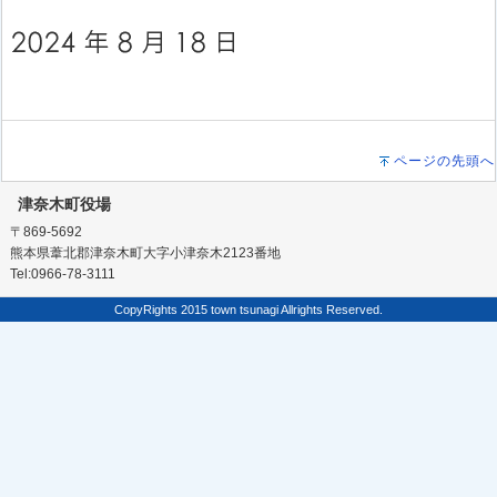
ページの先頭へ
津奈木町役場
〒869-5692
熊本県葦北郡津奈木町大字小津奈木2123番地
Tel:0966-78-3111
CopyRights 2015 town tsunagi Allrights Reserved.