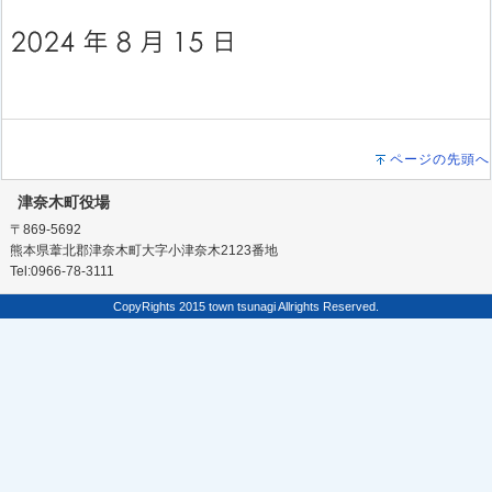
ページの先頭へ
津奈木町役場
〒869-5692
熊本県葦北郡津奈木町大字小津奈木2123番地
Tel:0966-78-3111
CopyRights 2015 town tsunagi Allrights Reserved.