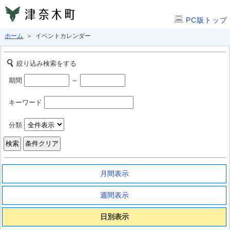
PC版トップ
ホーム
＞ イベントカレンダー
絞り込み検索をする
期間
～
キーワード
分類
月間表示
週間表示
日別表示