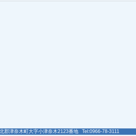
郡津奈木町大字小津奈木2123番地 Tel:0966-78-3111