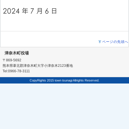
ページの先頭へ
津奈木町役場
〒869-5692
熊本県葦北郡津奈木町大字小津奈木2123番地
Tel:0966-78-3111
CopyRights 2015 town tsunagi Allrights Reserved.