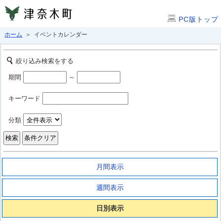
PC版トップ
ホーム
＞ イベントカレンダー
絞り込み検索をする
期間
～
キーワード
分類
月間表示
週間表示
日別表示