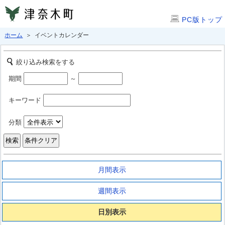
PC版トップ
ホーム
＞ イベントカレンダー
絞り込み検索をする
期間
～
キーワード
分類
月間表示
週間表示
日別表示