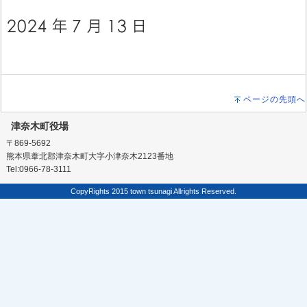
ページの先頭へ
津奈木町役場
〒869-5692
熊本県葦北郡津奈木町大字小津奈木2123番地
Tel:0966-78-3111
CopyRights 2015 town tsunagi Allrights Reserved.