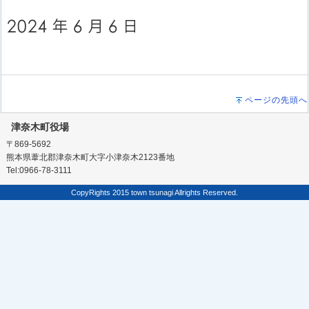
ページの先頭へ
津奈木町役場
〒869-5692
熊本県葦北郡津奈木町大字小津奈木2123番地
Tel:0966-78-3111
CopyRights 2015 town tsunagi Allrights Reserved.