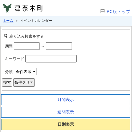
PC版トップ
ホーム
＞ イベントカレンダー
絞り込み検索をする
期間
～
キーワード
分類
月間表示
週間表示
日別表示