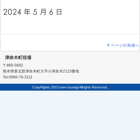
ページの先頭へ
津奈木町役場
〒869-5692
熊本県葦北郡津奈木町大字小津奈木2123番地
Tel:0966-78-3111
CopyRights 2015 town tsunagi Allrights Reserved.