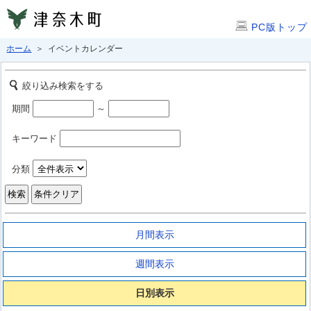
PC版トップ
ホーム
＞ イベントカレンダー
絞り込み検索をする
期間
～
キーワード
分類
月間表示
週間表示
日別表示