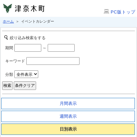
PC版トップ
ホーム
＞ イベントカレンダー
絞り込み検索をする
期間
～
キーワード
分類
月間表示
週間表示
日別表示