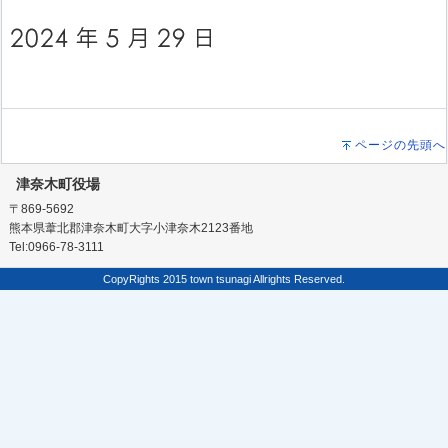
ページの先頭へ
津奈木町役場
〒869-5692
熊本県葦北郡津奈木町大字小津奈木2123番地
Tel:0966-78-3111
CopyRights 2015 town tsunagi Allrights Reserved.