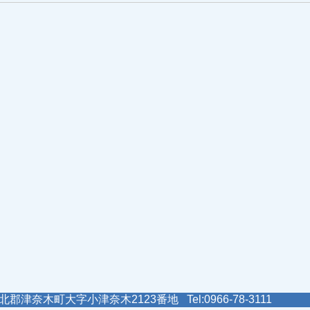
郡津奈木町大字小津奈木2123番地 Tel:0966-78-3111