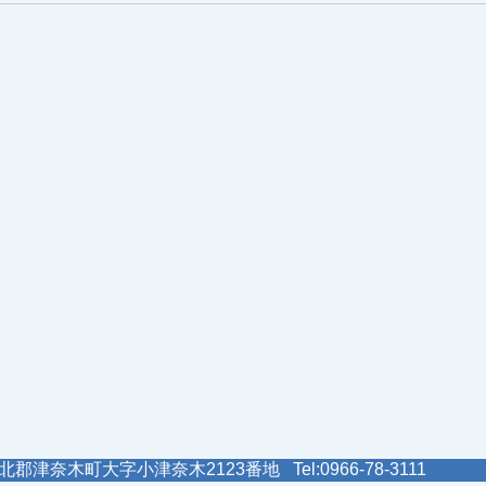
郡津奈木町大字小津奈木2123番地 Tel:0966-78-3111