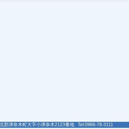
郡津奈木町大字小津奈木2123番地 Tel:0966-78-3111