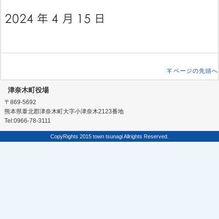
ページの先頭へ
津奈木町役場
〒869-5692
熊本県葦北郡津奈木町大字小津奈木2123番地
Tel:0966-78-3111
CopyRights 2015 town tsunagi Allrights Reserved.