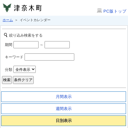
PC版トップ
ホーム
＞ イベントカレンダー
絞り込み検索をする
期間
～
キーワード
分類
月間表示
週間表示
日別表示