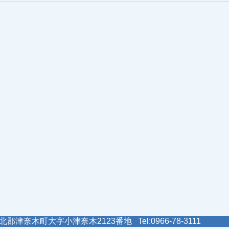
郡津奈木町大字小津奈木2123番地 Tel:0966-78-3111