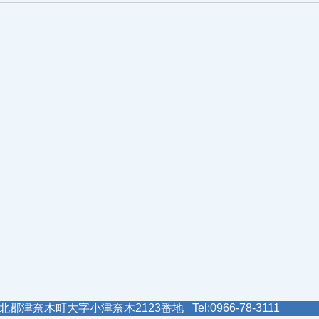
郡津奈木町大字小津奈木2123番地 Tel:0966-78-3111