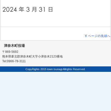
ページの先頭へ
津奈木町役場
〒869-5692
熊本県葦北郡津奈木町大字小津奈木2123番地
Tel:0966-78-3111
CopyRights 2015 town tsunagi Allrights Reserved.