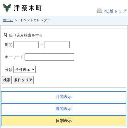
PC版トップ
ホーム
＞ イベントカレンダー
絞り込み検索をする
期間
～
キーワード
分類
月間表示
週間表示
日別表示