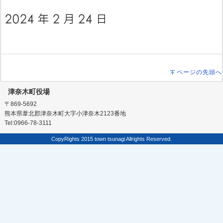
ページの先頭へ
津奈木町役場
〒869-5692
熊本県葦北郡津奈木町大字小津奈木2123番地
Tel:0966-78-3111
CopyRights 2015 town tsunagi Allrights Reserved.