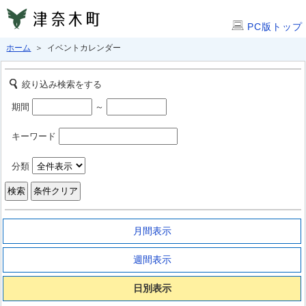
PC版トップ
ホーム
＞ イベントカレンダー
絞り込み検索をする
期間
～
キーワード
分類
月間表示
週間表示
日別表示