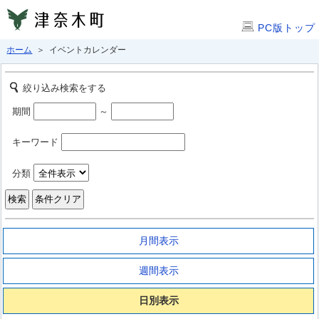
PC版トップ
ホーム
＞ イベントカレンダー
絞り込み検索をする
期間
～
キーワード
分類
月間表示
週間表示
日別表示