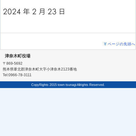
ページの先頭へ
津奈木町役場
〒869-5692
熊本県葦北郡津奈木町大字小津奈木2123番地
Tel:0966-78-3111
CopyRights 2015 town tsunagi Allrights Reserved.