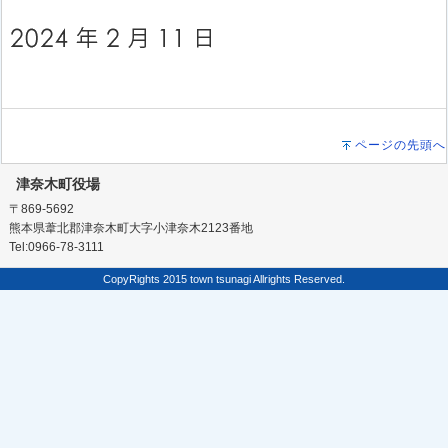
ページの先頭へ
津奈木町役場
〒869-5692
熊本県葦北郡津奈木町大字小津奈木2123番地
Tel:0966-78-3111
CopyRights 2015 town tsunagi Allrights Reserved.