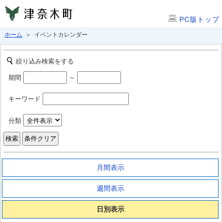
PC版トップ
ホーム
＞ イベントカレンダー
絞り込み検索をする
期間
～
キーワード
分類
月間表示
週間表示
日別表示