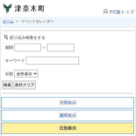
PC版トップ
ホーム
＞ イベントカレンダー
絞り込み検索をする
期間
～
キーワード
分類
月間表示
週間表示
日別表示