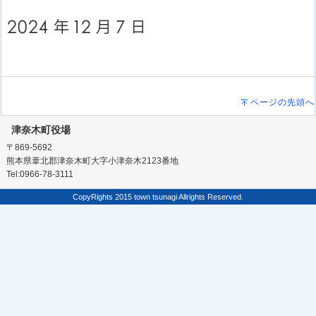
ページの先頭へ
津奈木町役場
〒869-5692
熊本県葦北郡津奈木町大字小津奈木2123番地
Tel:0966-78-3111
CopyRights 2015 town tsunagi Allrights Reserved.