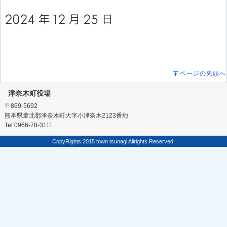
ページの先頭へ
津奈木町役場
〒869-5692
熊本県葦北郡津奈木町大字小津奈木2123番地
Tel:0966-78-3111
CopyRights 2015 town tsunagi Allrights Reserved.