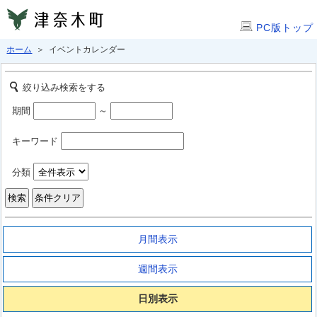
PC版トップ
ホーム
＞ イベントカレンダー
絞り込み検索をする
期間
～
キーワード
分類
月間表示
週間表示
日別表示