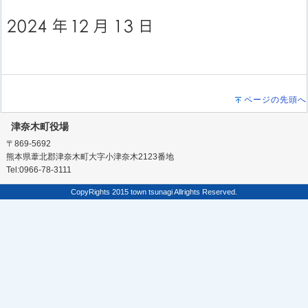
ページの先頭へ
津奈木町役場
〒869-5692
熊本県葦北郡津奈木町大字小津奈木2123番地
Tel:0966-78-3111
CopyRights 2015 town tsunagi Allrights Reserved.