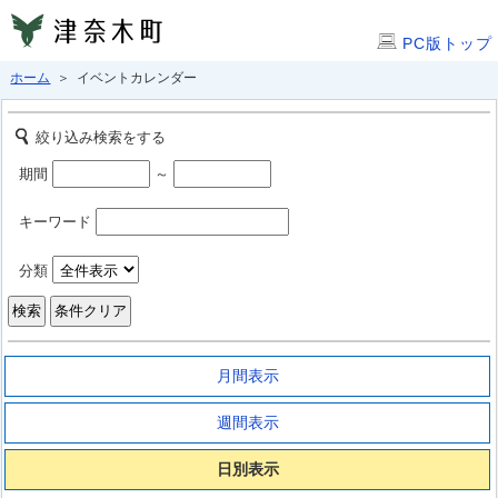
PC版トップ
ホーム
＞ イベントカレンダー
絞り込み検索をする
期間
～
キーワード
分類
月間表示
週間表示
日別表示