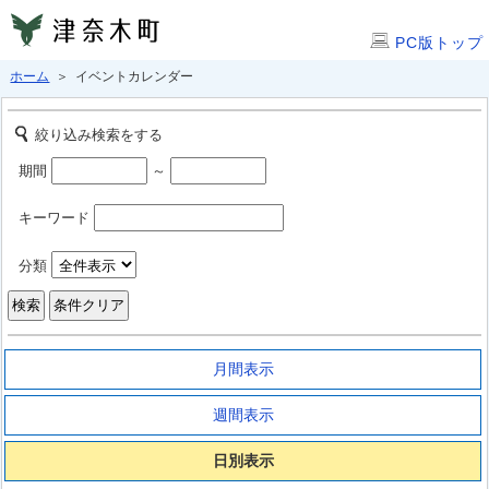
PC版トップ
ホーム
＞ イベントカレンダー
絞り込み検索をする
期間
～
キーワード
分類
月間表示
週間表示
日別表示