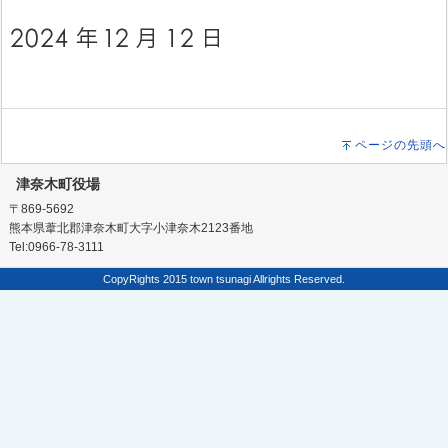
ページの先頭へ
津奈木町役場
〒869-5692
熊本県葦北郡津奈木町大字小津奈木2123番地
Tel:0966-78-3111
CopyRights 2015 town tsunagi Allrights Reserved.