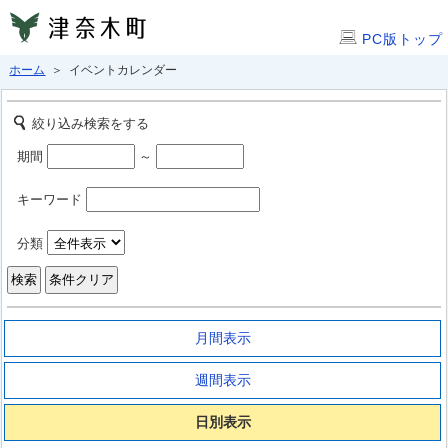
PC版トップ
ホーム
＞ イベントカレンダー
絞り込み検索をする
期間
～
キーワード
分類
月間表示
週間表示
日別表示