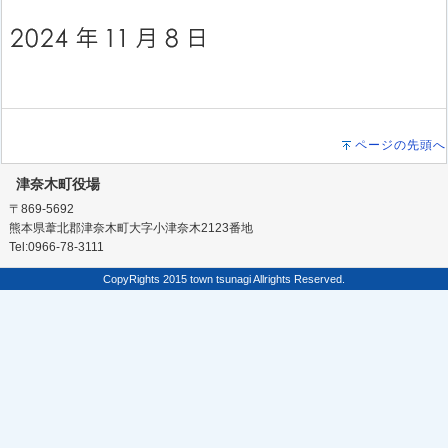
ページの先頭へ
津奈木町役場
〒869-5692
熊本県葦北郡津奈木町大字小津奈木2123番地
Tel:0966-78-3111
CopyRights 2015 town tsunagi Allrights Reserved.