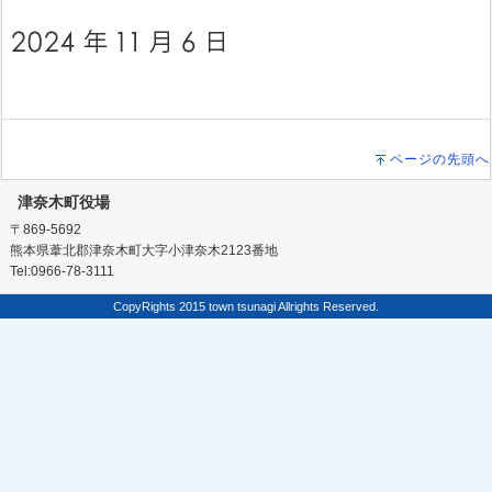
ページの先頭へ
津奈木町役場
〒869-5692
熊本県葦北郡津奈木町大字小津奈木2123番地
Tel:0966-78-3111
CopyRights 2015 town tsunagi Allrights Reserved.