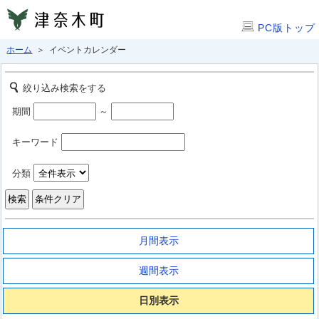
PC版トップ
ホーム
＞ イベントカレンダー
絞り込み検索をする
期間
～
キーワード
分類
月間表示
週間表示
日別表示