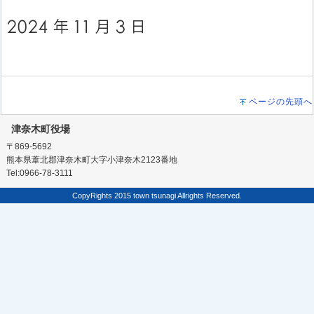
ページの先頭へ
津奈木町役場
〒869-5692
熊本県葦北郡津奈木町大字小津奈木2123番地
Tel:0966-78-3111
CopyRights 2015 town tsunagi Allrights Reserved.