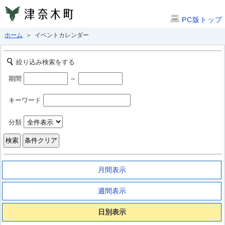
PC版トップ
ホーム
＞ イベントカレンダー
絞り込み検索をする
期間
～
キーワード
分類
月間表示
週間表示
日別表示