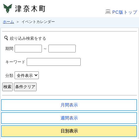
PC版トップ
ホーム
＞ イベントカレンダー
絞り込み検索をする
期間
～
キーワード
分類
月間表示
週間表示
日別表示