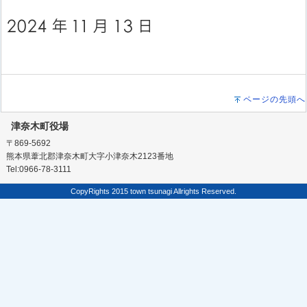
ページの先頭へ
津奈木町役場
〒869-5692
熊本県葦北郡津奈木町大字小津奈木2123番地
Tel:0966-78-3111
CopyRights 2015 town tsunagi Allrights Reserved.