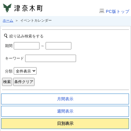
PC版トップ
ホーム
＞ イベントカレンダー
絞り込み検索をする
期間
～
キーワード
分類
月間表示
週間表示
日別表示