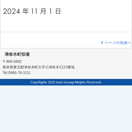
ページの先頭へ
津奈木町役場
〒869-5692
熊本県葦北郡津奈木町大字小津奈木2123番地
Tel:0966-78-3111
CopyRights 2015 town tsunagi Allrights Reserved.