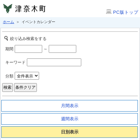
PC版トップ
ホーム
＞ イベントカレンダー
絞り込み検索をする
期間
～
キーワード
分類
月間表示
週間表示
日別表示