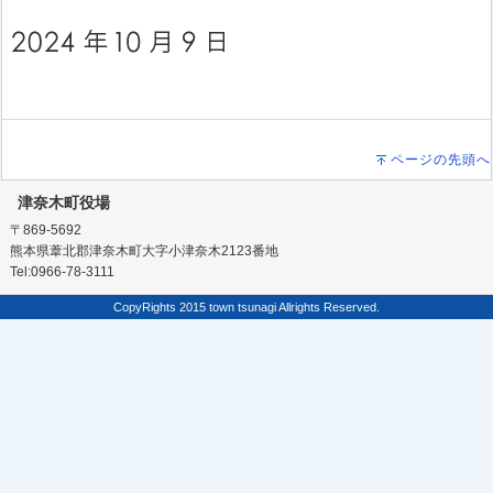
ページの先頭へ
津奈木町役場
〒869-5692
熊本県葦北郡津奈木町大字小津奈木2123番地
Tel:0966-78-3111
CopyRights 2015 town tsunagi Allrights Reserved.