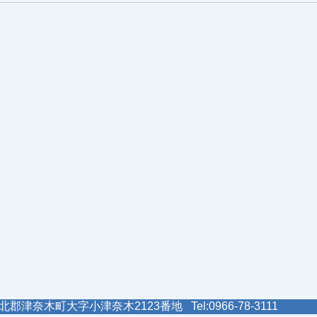
郡津奈木町大字小津奈木2123番地 Tel:0966-78-3111