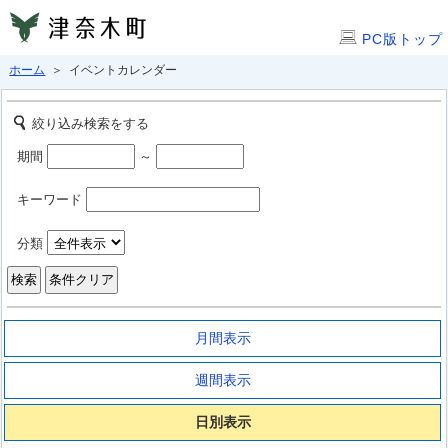
PC版トップ
ホーム
＞ イベントカレンダー
絞り込み検索をする
期間
～
キーワード
分類
月間表示
週間表示
日別表示