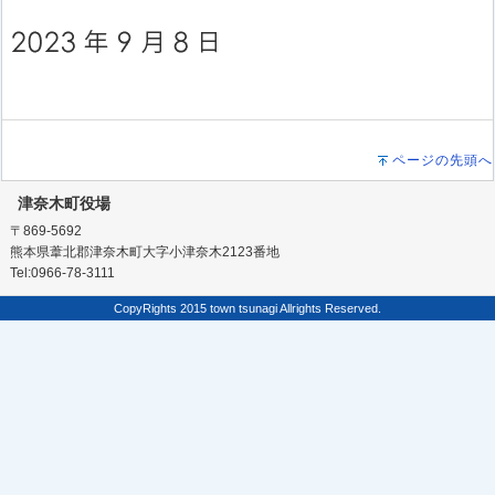
ページの先頭へ
津奈木町役場
〒869-5692
熊本県葦北郡津奈木町大字小津奈木2123番地
Tel:0966-78-3111
CopyRights 2015 town tsunagi Allrights Reserved.