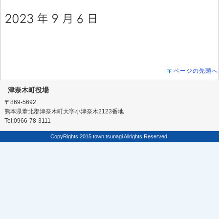
ページの先頭へ
津奈木町役場
〒869-5692
熊本県葦北郡津奈木町大字小津奈木2123番地
Tel:0966-78-3111
CopyRights 2015 town tsunagi Allrights Reserved.