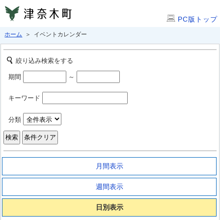
PC版トップ
ホーム
＞ イベントカレンダー
絞り込み検索をする
期間
～
キーワード
分類
月間表示
週間表示
日別表示