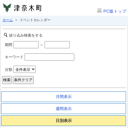
PC版トップ
ホーム
＞ イベントカレンダー
絞り込み検索をする
期間
～
キーワード
分類
月間表示
週間表示
日別表示