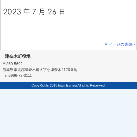
ページの先頭へ
津奈木町役場
〒869-5692
熊本県葦北郡津奈木町大字小津奈木2123番地
Tel:0966-78-3111
CopyRights 2015 town tsunagi Allrights Reserved.