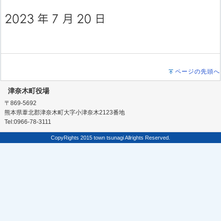
ページの先頭へ
津奈木町役場
〒869-5692
熊本県葦北郡津奈木町大字小津奈木2123番地
Tel:0966-78-3111
CopyRights 2015 town tsunagi Allrights Reserved.