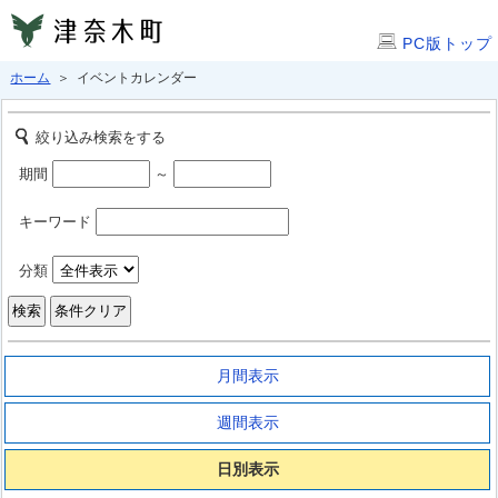
PC版トップ
ホーム
＞ イベントカレンダー
絞り込み検索をする
期間
～
キーワード
分類
月間表示
週間表示
日別表示