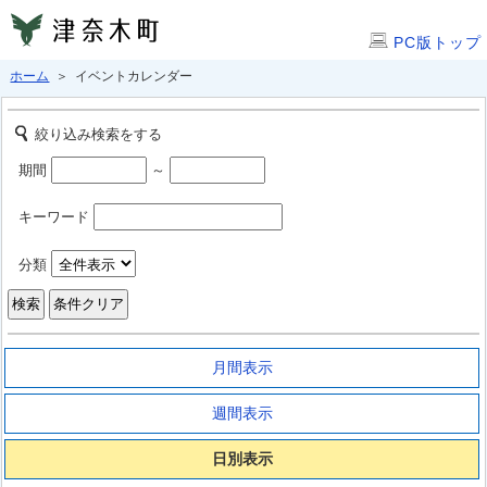
PC版トップ
ホーム
＞ イベントカレンダー
絞り込み検索をする
期間
～
キーワード
分類
月間表示
週間表示
日別表示