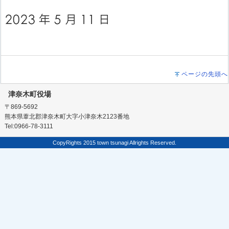
ページの先頭へ
津奈木町役場
〒869-5692
熊本県葦北郡津奈木町大字小津奈木2123番地
Tel:0966-78-3111
CopyRights 2015 town tsunagi Allrights Reserved.