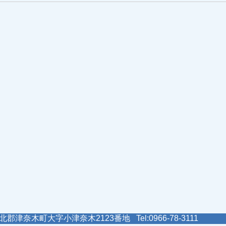
郡津奈木町大字小津奈木2123番地 Tel:0966-78-3111