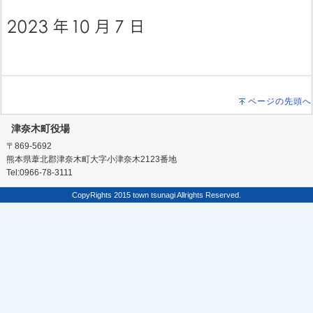
ページの先頭へ
津奈木町役場
〒869-5692
熊本県葦北郡津奈木町大字小津奈木2123番地
Tel:0966-78-3111
CopyRights 2015 town tsunagi Allrights Reserved.