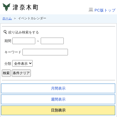
PC版トップ
ホーム
＞ イベントカレンダー
絞り込み検索をする
期間
～
キーワード
分類
月間表示
週間表示
日別表示