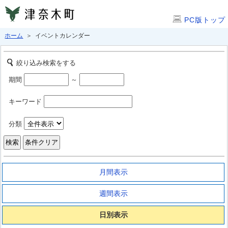
PC版トップ
ホーム
＞ イベントカレンダー
絞り込み検索をする
期間
～
キーワード
分類
月間表示
週間表示
日別表示