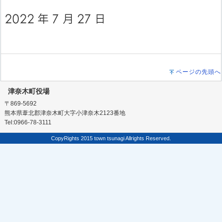
ページの先頭へ
津奈木町役場
〒869-5692
熊本県葦北郡津奈木町大字小津奈木2123番地
Tel:0966-78-3111
CopyRights 2015 town tsunagi Allrights Reserved.