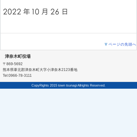
ページの先頭へ
津奈木町役場
〒869-5692
熊本県葦北郡津奈木町大字小津奈木2123番地
Tel:0966-78-3111
CopyRights 2015 town tsunagi Allrights Reserved.