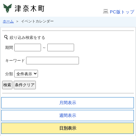
PC版トップ
ホーム
＞ イベントカレンダー
絞り込み検索をする
期間
～
キーワード
分類
月間表示
週間表示
日別表示