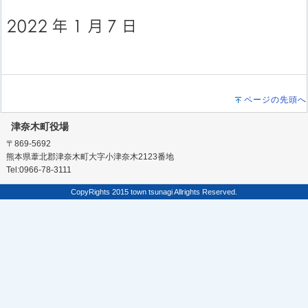
ページの先頭へ
津奈木町役場
〒869-5692
熊本県葦北郡津奈木町大字小津奈木2123番地
Tel:0966-78-3111
CopyRights 2015 town tsunagi Allrights Reserved.