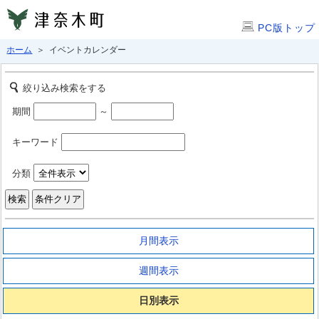
PC版トップ
ホーム
＞ イベントカレンダー
絞り込み検索をする
期間
～
キーワード
分類
月間表示
週間表示
日別表示