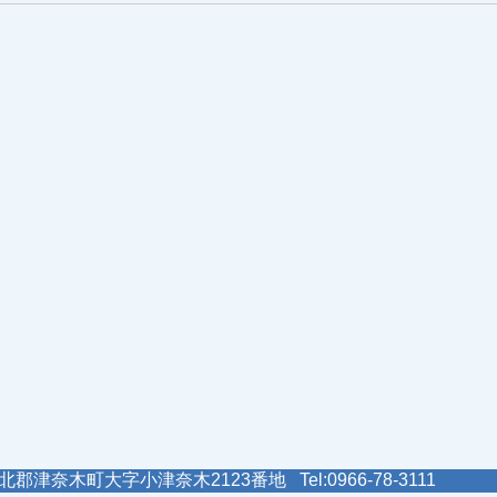
郡津奈木町大字小津奈木2123番地 Tel:0966-78-3111