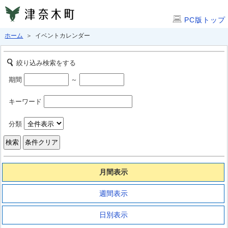
PC版トップ
ホーム
＞ イベントカレンダー
絞り込み検索をする
期間
～
キーワード
分類
月間表示
週間表示
日別表示