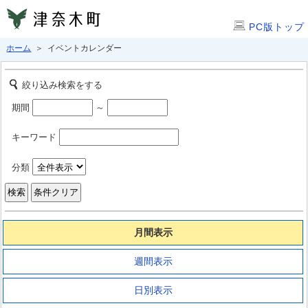
PC版トップ
ホーム
＞ イベントカレンダー
絞り込み検索をする
期間
～
キーワード
分類
月間表示
週間表示
日別表示