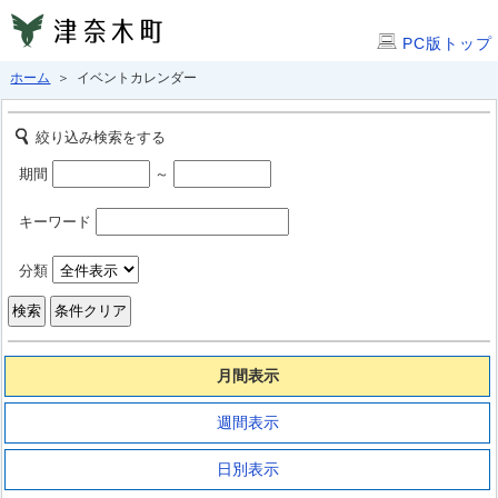
PC版トップ
ホーム
＞ イベントカレンダー
絞り込み検索をする
期間
～
キーワード
分類
月間表示
週間表示
日別表示