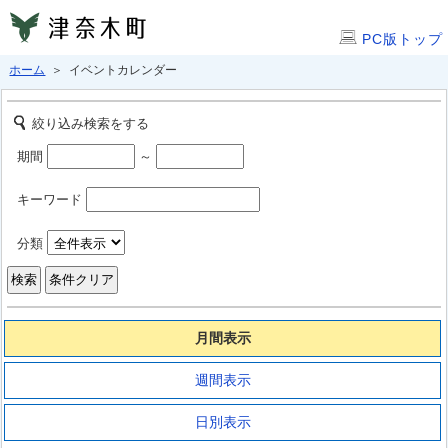
PC版トップ
ホーム
＞ イベントカレンダー
絞り込み検索をする
期間
～
キーワード
分類
月間表示
週間表示
日別表示