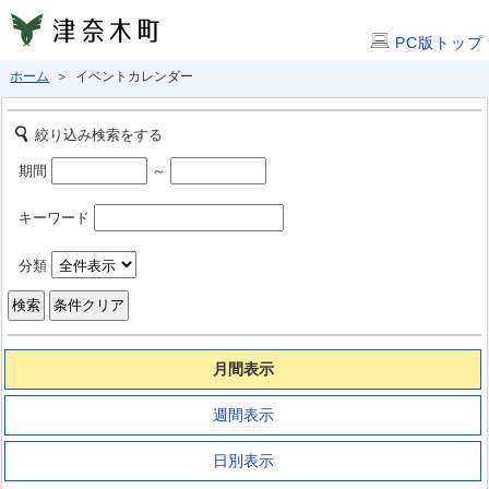
PC版トップ
ホーム
＞ イベントカレンダー
絞り込み検索をする
期間
～
キーワード
分類
月間表示
週間表示
日別表示