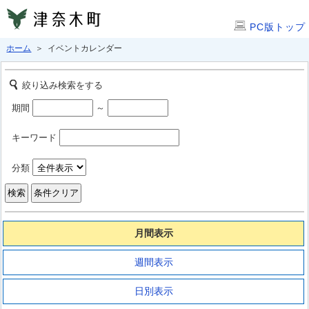
PC版トップ
ホーム
＞ イベントカレンダー
絞り込み検索をする
期間
～
キーワード
分類
月間表示
週間表示
日別表示