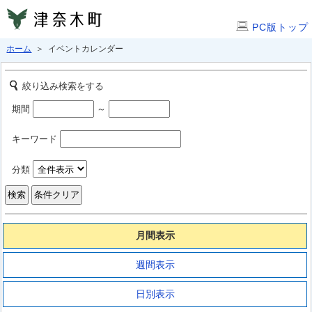
PC版トップ
ホーム
＞ イベントカレンダー
絞り込み検索をする
期間
～
キーワード
分類
月間表示
週間表示
日別表示