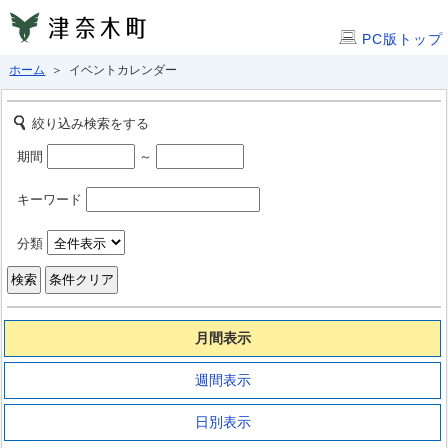
PC版トップ
ホーム
＞ イベントカレンダー
絞り込み検索をする
期間
～
キーワード
分類
月間表示
週間表示
日別表示