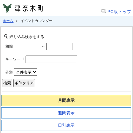
PC版トップ
ホーム
＞ イベントカレンダー
絞り込み検索をする
期間
～
キーワード
分類
月間表示
週間表示
日別表示